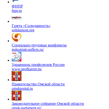
ФНПР
fnpr.ru
Газета «Солидарность»
solidarnost.org
Социально-трудовые конфликты
industrialconflicts.ru/
Здравницы профсоюзов России
www.profkurort.ru/
Правительство Омской области
omskportal.ru
Законодательное собрание Омской области
omsk-parlament.ru/