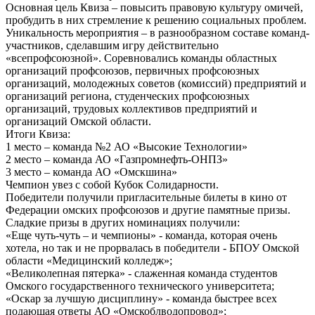
Основная цель Квиза – повысить правовую культуру омичей,
пробудить в них стремление к решению социальных проблем.
Уникальность мероприятия – в разнообразном составе команд-
участников, сделавшим игру действительно
«всепрофсоюзной». Соревновались команды областных
организаций профсоюзов, первичных профсоюзных
организаций, молодежных советов (комиссий) предприятий и
организаций региона, студенческих профсоюзных
организаций, трудовых коллективов предприятий и
организаций Омской области.
Итоги Квиза:
1 место – команда №2 АО «Высокие Технологии»
2 место – команда АО «Газпромнефть-ОНПЗ»
3 место – команда АО «Омскшина»
Чемпион увез с собой Кубок Солидарности.
Победители получили пригласительные билеты в кино от
Федерации омских профсоюзов и другие памятные призы.
Сладкие призы в других номинациях получили:
«Еще чуть-чуть – и чемпионы» - команда, которая очень
хотела, но так и не прорвалась в победители - БПОУ Омской
области «Медицинский колледж»;
«Великолепная пятерка» - слаженная команда студентов
Омского государственного технического университета;
«Оскар за лучшую дисциплину» - команда быстрее всех
подающая ответы АО «Омскоблводопровод»;