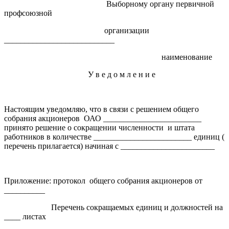
Выборному органу первичной
профсоюзной
организации
___________________________
наименование
У в е д о м л е н и е
Настоящим уведомляю, что в связи с решением общего
собрания акционеров ОАО ________________________
принято решение о сокращении численности и штата
работников в количестве ________________________ единиц (
перечень прилагается) начиная с _______________________
Приложение: протокол общего собрания акционеров от
__________
Перечень сокращаемых единиц и должностей на
____ листах