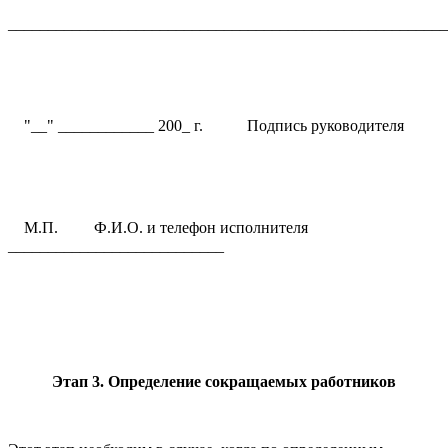
_______________________________________________________
"__" ____________ 200_ г. Подпись руководителя
М.П. Ф.И.О. и телефон исполнителя
___________________________
Этап 3. Определение сокращаемых работников