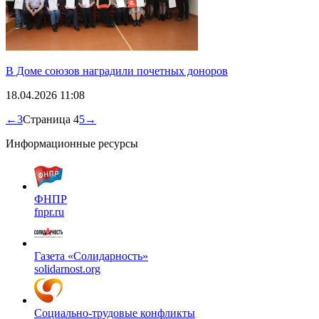
В Доме союзов наградили почетных доноров
18.04.2026 11:08
←
3
Страница 4
5
→
Информационные ресурсы
ФНПР
fnpr.ru
Газета «Солидарность»
solidarnost.org
Социально-трудовые конфликты