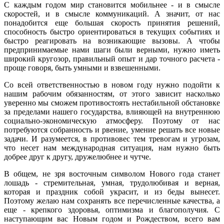
С каждым годом мир становится мобильнее - и в смысле
скоростей, и в смысле коммуникаций. А значит, от нас
понадобится еще большая скорость принятия решений,
способность быстро ориентироваться в текущих событиях и
быстро реагировать на возникающие вызовы. А чтобы
предпринимаемые нами шаги были верными, нужно иметь
широкий кругозор, правильный опыт и дар точного расчета -
проще говоря, быть умными и взвешенными.
Со всей ответственностью в новом году нужно подойти к
нашим рабочим обязанностям, от этого зависит насколько
уверенно мы сможем противостоять нестабильной обстановке
за пределами нашего государства, влияющей на внутреннюю
социально-экономическую атмосферу. Поэтому от нас
потребуются собранность и рвение, умение решать все новые
задачи. И разумеется, в противовес тем тревогам и угрозам,
что несет нам международная ситуация, нам нужно быть
добрее друг к другу, дружелюбнее и чутче.
В общем, не зря восточным символом Нового года станет
лошадь - стремительная, умная, трудолюбивая и верная,
которая и праздник собой украсит, и из беды вынесет.
Поэтому желаю нам сохранять все перечисленные качества, а
еще - крепкого здоровья, оптимизма и благополучия. С
наступающим вас Новым годом и Рождеством, всего вам