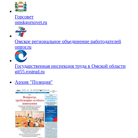
Горсовет
omskgorsovet.ru
Омское региональное объединение работодателей
omror.ru
Государственная инспекция труда в Омской области
git55.rostrud.ru
Архив "Позиция"