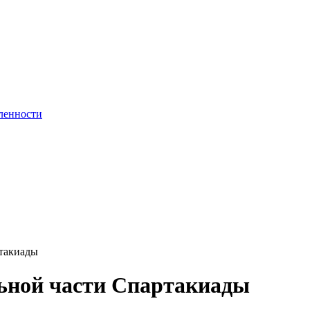
ленности
ртакиады
льной части Спартакиады