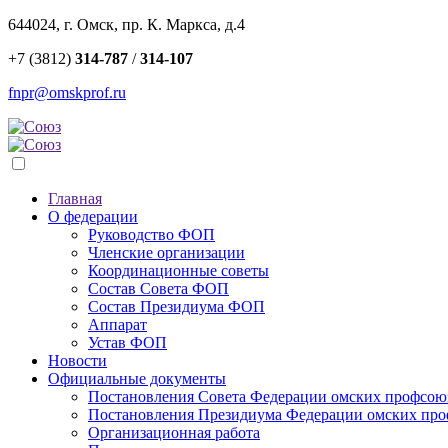
644024, г. Омск, пр. К. Маркса, д.4
+7 (3812)
314-787
/
314-107
fnpr@omskprof.ru
Главная
О федерации
Руководство ФОП
Членские организации
Координационные советы
Состав Совета ФОП
Состав Президиума ФОП
Аппарат
Устав ФОП
Новости
Официальные документы
Постановления Совета Федерации омских профсою
Постановления Президиума Федерации омских пр
Организационная работа