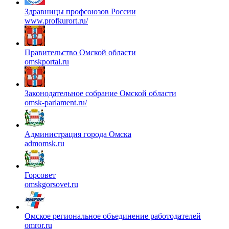
Здравницы профсоюзов России
www.profkurort.ru/
Правительство Омской области
omskportal.ru
Законодательное собрание Омской области
omsk-parlament.ru/
Администрация города Омска
admomsk.ru
Горсовет
omskgorsovet.ru
Омское региональное объединение работодателей
omror.ru