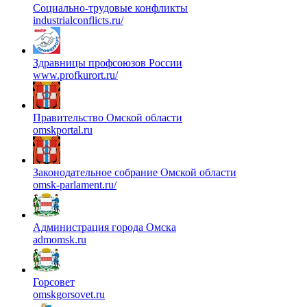
Социально-трудовые конфликты
industrialconflicts.ru/
Здравницы профсоюзов России
www.profkurort.ru/
Правительство Омской области
omskportal.ru
Законодательное собрание Омской области
omsk-parlament.ru/
Администрация города Омска
admomsk.ru
Горсовет
omskgorsovet.ru