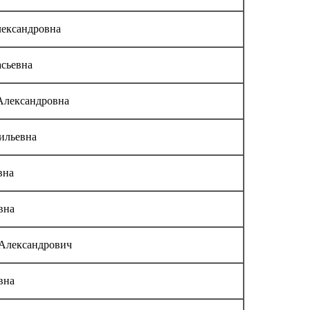
ександровна
асьевна
Александровна
ильевна
вна
вна
Александрович
вна