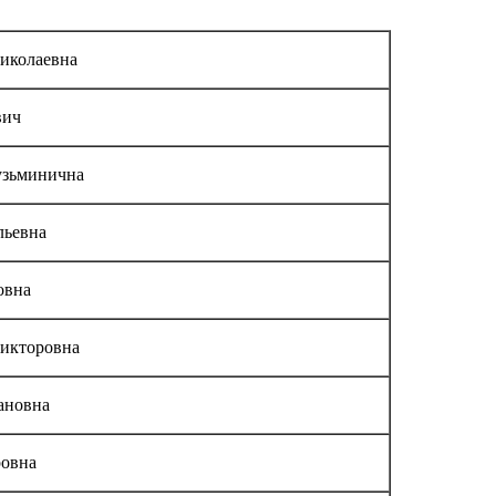
иколаевна
вич
узьминична
льевна
овна
икторовна
ановна
ровна