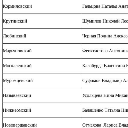
Кормиловский
Гальцова Наталья Ана
Крутинский
Шумилов Николай Ле
Любинский
Черная Полина Алексе
Марьяновский
Феоктистова Антонина
Москаленский
Калабурда Валентина 
Муромцевский
Суфимов Владимир Ал
Называевский
Усольцева Нина Миха
Нижнеомский
Балашенко Татьяна Ни
Нововаршавский
Отмахова Лариса Вла