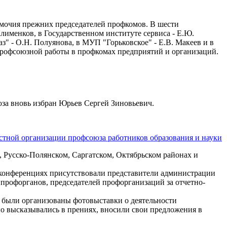
мочия прежних председателей профкомов. В шести
именков, в Государственном институте сервиса - Е.Ю.
" - О.Н. Полуянова, в МУП "Горьковское" - Е.В. Макеев и в
рофсоюзной работы в профкомах предприятий и организаций.
за вновь избран Юрьев Сергей Зиновьевич.
стной организации профсоюза работников образования и науки
, Русско-Полянском, Саргатском, Октябрьском районах и
 конференциях присутствовали представители администрации
рофорганов, председателей профорганизаций за отчетно-
 были организованы фотовыставки о деятельности
о высказывались в прениях, вносили свои предложения в