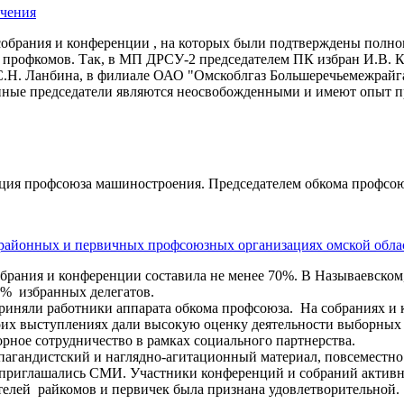
ечения
обрания и конференции , на которых были подтверждены полно
профкомов. Так, в МП ДРСУ-2 председателем ПК избран И.В. Кл
.Н. Ланбина, в филиале ОАО "Омскоблгаз Большеречьемежрайгаз
нные председатели являются неосвобожденными и имеют опыт п
нция профсоюза машиностроения. Председателем обкома профсою
 районных и первичных профсоюзных организациях омской обла
обрания и конференции составила не менее 70%. В Называевском
% избранных делегатов.
риняли работники аппарата обкома профсоюза. На собраниях и
их выступлениях дали высокую оценку деятельности выборных п
ное сотрудничество в рамках социального партнерства.
пагандистский и наглядно-агитационный материал, повсеместно
 приглашались СМИ. Участники конференций и собраний активн
телей райкомов и первичек была признана удовлетворительной.