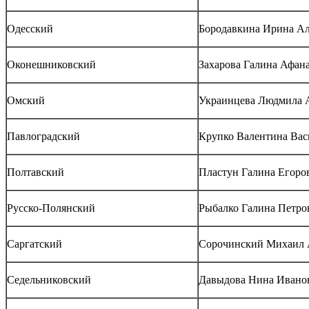
Одесский
Бородавкина Ирина Ал
Оконешниковский
Захарова Галина Афан
Омский
Украинцева Людмила 
Павлоградский
Крупко Валентина Вас
Полтавский
Пластун Галина Егоро
Русско-Полянский
Рыбалко Галина Петро
Саргатский
Сорочинский Михаил 
Седельниковский
Давыдова Нина Ивано