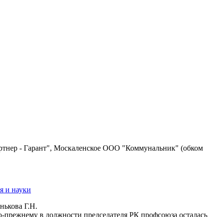
нер - Гарант", Москаленское ООО "Коммунальник" (обком
я и науки
нькова Г.Н.
о-прежнему в должности председателя РК профсоюза осталась