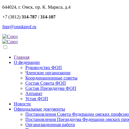
644024, г. Омск, пр. К. Маркса, д.4
+7 (3812)
314-787
/
314-107
fnpr@omskprof.ru
Главная
О федерации
Руководство ФОП
Членские организации
Координационные советы
Состав Совета ФОП
Состав Президиума ФОП
Аппарат
Устав ФОП
Новости
Официальные документы
Постановления Совета Федерации омских профсою
Постановления Президиума Федерации омских пр
Организационная работа