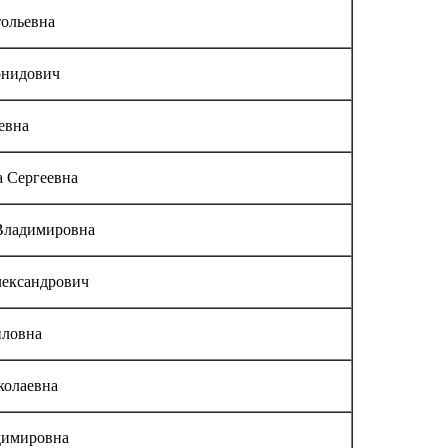
тольевна
онидович
евна
 Сергеевна
Владимировна
ександрович
йловна
колаевна
димировна