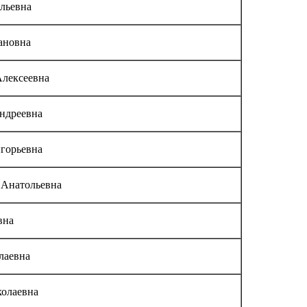
льевна
ановна
лексеевна
ндреевна
горьевна
 Анатольевна
вна
лаевна
колаевна