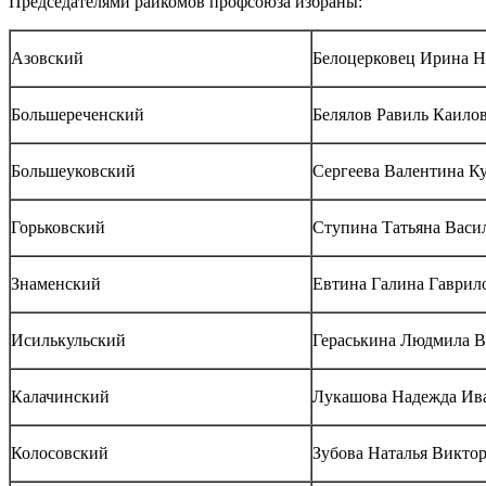
Председателями райкомов профсоюза избраны:
Азовский
Белоцерковец Ирина Н
Большереченский
Белялов Равиль Каило
Большеуковский
Сергеева Валентина К
Горьковский
Ступина Татьяна Васи
Знаменский
Евтина Галина Гаврил
Исилькульский
Гераськина Людмила В
Калачинский
Лукашова Надежда Ив
Колосовский
Зубова Наталья Викто