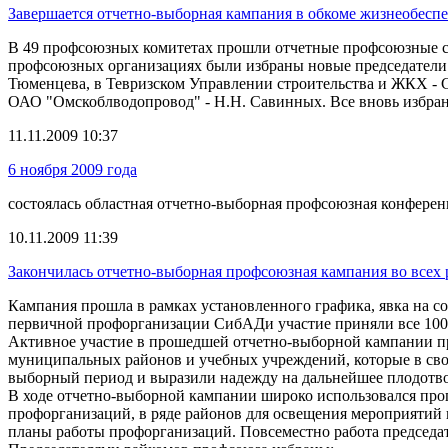
Завершается отчетно-выборная кампания в обкоме жизнеобесп
В 49 профсоюзных комитетах прошли отчетные профсоюзные с
профсоюзных организациях были избраны новые председатели 
Тюменцева, в Тевризском Управлении строительства и ЖКХ - С
ОАО "Омскоблводопровод" - Н.Н. Савинных. Все вновь избра
11.11.2009 10:37
6 ноября 2009 года
состоялась областная отчетно-выборная профсоюзная конфере
10.11.2009 11:39
Закончилась отчетно-выборная профсоюзная кампания во всех
Кампания прошла в рамках установленного графика, явка на с
первичной профорганизации СибАДи участие приняли все 100
Активное участие в прошедшей отчетно-выборной кампании п
муниципальных районов и учебных учреждений, которые в сво
выборный период и выразили надежду на дальнейшее плодотвор
В ходе отчетно-выборной кампании широко использовался про
профорганизаций, в ряде районов для освещения мероприятий
планы работы профорганизаций. Повсеместно работа председа