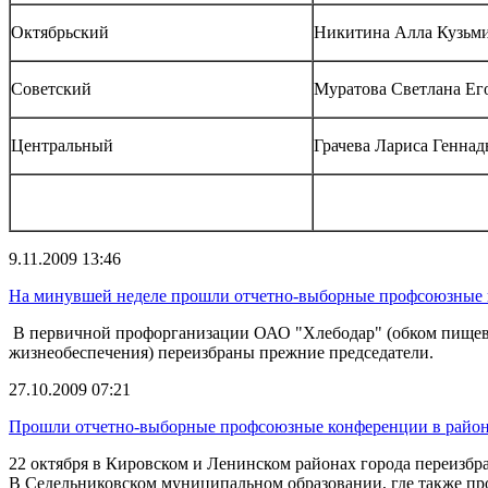
Октябрьский
Никитина Алла Кузьм
Советский
Муратова Светлана Ег
Центральный
Грачева Лариса Геннад
9.11.2009 13:46
На минувшей неделе прошли отчетно-выборные профсоюзные 
В первичной профорганизации ОАО "Хлебодар" (обком пищев
жизнеобеспечения) переизбраны прежние председатели.
27.10.2009 07:21
Прошли отчетно-выборные профсоюзные конференции в районн
22 октября в Кировском и Ленинском районах города переизбр
В Седельниковском муниципальном образовании, где также пр