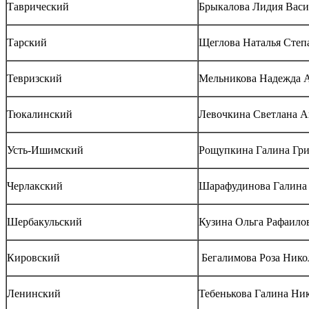
Таврический
Брыкалова Лидия Васи
Тарский
Щеглова Наталья Степ
Тевризский
Мельникова Надежда А
Тюкалинский
Левочкина Светлана А
Усть-Ишимский
Рощупкина Галина Гри
Черлакский
Шарафудинова Галина
Шербакульский
Кузина Ольга Рафаило
Кировский
Бегалимова Роза Нико
Ленинский
Тебенькова Галина Ни