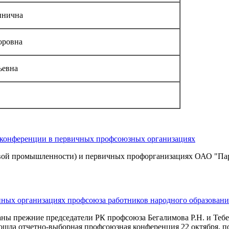
инична
оровна
ьевна
конференции в первичных профсоюзных организациях
ой промышленности) и первичных профорганизациях ОАО "Парт
ых организациях профсоюза работников народного образовани
аны прежние председатели РК профсоюза Бегалимова Р.Н. и Тебе
ошла отчетно-выборная профсоюзная конференция 22 октября, п