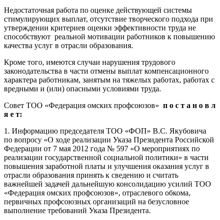
Недостаточная работа по оценке действующей системы
стимулирующих выплат, отсутствие творческого подхода при
утверждении критериев оценки эффективности труда не
способствуют реальной мотивации работников к повышению
качества услуг в отрасли образования.
Кроме того, имеются случаи нарушения трудового
законодательства в части отмены выплат компенсационного
характера работникам, занятым на тяжелых работах, работах с
вредными и (или) опасными условиями труда.
Совет ТОО «Федерация омских профсоюзов»
п о с т а н о в л
я е т:
1. Информацию председателя ТОО «ФОП» В.С. Якубовича
по вопросу «О ходе реализации Указа Президента Российской
Федерации от 7 мая 2012 года № 597 «О мероприятиях по
реализации государственной социальной политики» в части
повышения заработной платы и улучшения оказания услуг в
отрасли образования принять к сведению и считать
важнейшей задачей дальнейшую консолидацию усилий ТОО
«Федерация омских профсоюзов», отраслевого обкома,
первичных профсоюзных организаций на безусловное
выполнение требований Указа Президента.