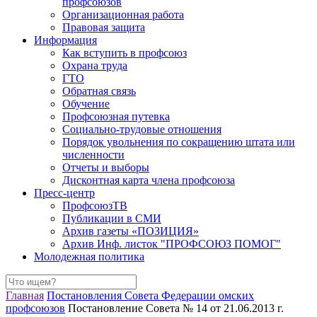
профсоюзов
Организационная работа
Правовая защита
Информация
Как вступить в профсоюз
Охрана труда
ГТО
Обратная связь
Обучение
Профсоюзная путевка
Социально-трудовые отношения
Порядок увольнения по сокращению штата или
численности
Отчеты и выборы
Дисконтная карта члена профсоюза
Пресс-центр
ПрофсоюзТВ
Публикации в СМИ
Архив газеты «ПОЗИЦИЯ»
Архив Инф. листок "ПРОФСОЮЗ ПОМОГ"
Молодежная политика
Главная
Постановления Совета Федерации омских
профсоюзов
Постановление Совета № 14 от 21.06.2013 г.