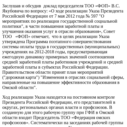
Заслушав и обсудив доклад председателя ТОО «ФОП» В.С.
Якубовича по вопросу: «О ходе реализации Указа Президента
Российской Федерации от 7 мая 2012 года № 597 "О
мероприятиях по реализации государственной социальной
политики", в части повышения заработной платы и
улучшения оказания услуг в отрасли образования», Совет
ТОО «ФОП» отмечает, что в целях реализации Указа
утверждена Программа поэтапного совершенствования
системы оплаты труда в государственных (муниципальных)
учреждениях на 2012-2018 годы, предусматривающая
ежегодную динамику примерных значений соотношения
средней заработной платы работников учреждений и средней
заработной платы в субъектах Российской Федерации.
Правительством области принят план мероприятий
("дорожная карта") "Изменения в отраслях социальной сферы,
направленные на повышение эффективности образования в
Омской области".
Ход реализации Указа находится на постоянном контроле
Президента Российской Федерации, его представителей в
округах, региональных органах власти и профсоюзов. В
созданную для этого рабочую группу при ГФИ в Омской
области входит Председатель ТОО «Федерация омских
профсоюзов». Систематически на заседаниях рабочей группы