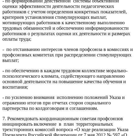
- по формировании действенной системы объективной
оценки эффективности деятельности педагогических
работников с учетом определения конкретных показателей,
критериев установления стимулирующих выплат,
мотивирующих работников к качественному выполнению
трудовых обязанностей и обеспечению информированности
работников о результатах оценки их деятельности и размерах
оплаты труда;
- по отстаиванию интересов членов профсоюза в комиссиях и
профсоюзных комитетах при распределении стимулирующих
выплат;
-
по обеспечению в каждом трудовом коллективе морально-
психологического климата, содействующего направлению
основной деятельности на повышение качества обучения и
воспитания;
- по усилению внимания исполнению положений Указа и
отражению итогов при отчетах сторон социального
партнерства по колдоговорам и соглашениям.
7. Рекомендовать координационным советам профсоюзов
инициировать включение в план территориальных
трехсторонних комиссий вопроса «О ходе реализации Указа
Президента Российской Федерации от 7 мая 2012 № 597 «О