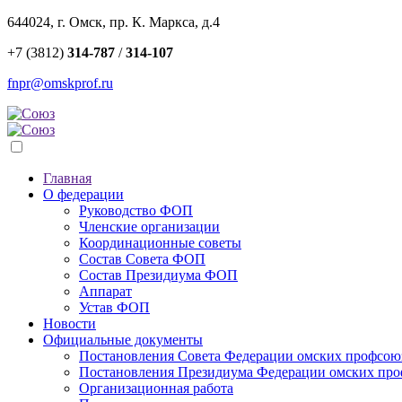
644024, г. Омск, пр. К. Маркса, д.4
+7 (3812)
314-787
/
314-107
fnpr@omskprof.ru
Главная
О федерации
Руководство ФОП
Членские организации
Координационные советы
Состав Совета ФОП
Состав Президиума ФОП
Аппарат
Устав ФОП
Новости
Официальные документы
Постановления Совета Федерации омских профсою
Постановления Президиума Федерации омских пр
Организационная работа