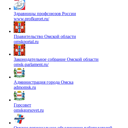
Здравницы профсоюзов России
www.profkurort.ru/
Правительство Омской области
omskportal.ru
Законодательное собрание Омской области
omsk-parlament.ru/
Администрация города Омска
admomsk.ru
Горсовет
omskgorsovet.ru
Омское региональное объединение работодателей