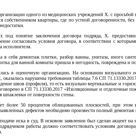
рганизации одного из медицинских учреждений Х. с просьбой по
ся собственником квартиры, где по устной договоренности, бе
недостатки.
 под понятие заключения договора подряда, Х. предостав
ение согласовать условия договора, в соответствии с которым
а исполнителя.
а в себя демонтаж плитки, разбор ванны, унитаза, иного сант
литка для ванной комнаты пришла в негодность, повреждена и п
лась в оценочную организацию. На основании визуального о
и, оказались нарушены требования таблицы 7.6 СП 71.13330.201
ение швов (профиля), то есть визуально вертикальные и горизо
оворено в СП 71.13330.2017 «Изоляционные и отделочные покры
 шпаклевки от поверхности стены.
ет более 50 процентов облицованных плоскостей, при этом 
 выявленных дефектов необходимо произвести полный демонтаж 
дачи иска в суд. В исковом заявлении был сделан акцент на но
одрядчиком работы должно соответствовать условиям договора 
.