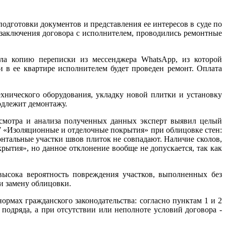
дготовки документов и представления ее интересов в суде по
з заключения договора с исполнителем, проводились ремонтные
ила копию переписки из мессенджера WhatsApp, из которой
и в ее квартире исполнителем будет проведен ремонт. Оплата
ехнического оборудования, укладку новой плитки и установку
одлежит демонтажу.
смотра и анализа полученных данных эксперт выявил целый
7 «Изоляционные и отделочные покрытия» при облицовке стен:
нтальные участки швов плиток не совпадают. Наличие сколов,
тия», но данное отклонение вообще не допускается, так как
высока вероятность повреждения участков, выполненных без
и замену облицовки.
рмах гражданского законодательства: согласно пунктам 1 и 2
подряда, а при отсутствии или неполноте условий договора -