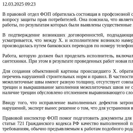
12.03.2025 09:23
В правовой отдел ФОП обратилась состоящая в профсоюзной о
вопросу защиты прав потребителей. Она пояснила, что являет
работы, по результатам которых были выявлены существенные 
В подтверждение возникших договоренностей, подпадающих
усматривается, что между Х. и исполнителем возникло намер
производилась путем банковских переводов по номеру телефон
Работа, которую должен был проделать исполнитель, включал
сантехники. При этом в результате проведенных работ новая п
Для создания объективной картины происшедшего Х. обрати
перечень нарушений строительных норм и правил. В частност
межплиточные швы имеют разную толщину, отсутствует совпад
трещин и выкрашивание заполнения межплиточных швов не ог
наличие трещин обусловлено отслоением выравнивающего слоя
Ввиду того, что исправление выполненных дефектов затрон
нарушений, эксперт вынес решение о том, что для устранения
Правовой инспектор ФОП помог подготовить документы для по
статьи 721 Гражданского кодекса РФ качество выполненной п
требованиям, обычно предъявляемым к работам подобного рода