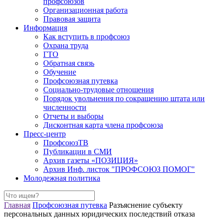
профсоюзов
Организационная работа
Правовая защита
Информация
Как вступить в профсоюз
Охрана труда
ГТО
Обратная связь
Обучение
Профсоюзная путевка
Социально-трудовые отношения
Порядок увольнения по сокращению штата или
численности
Отчеты и выборы
Дисконтная карта члена профсоюза
Пресс-центр
ПрофсоюзТВ
Публикации в СМИ
Архив газеты «ПОЗИЦИЯ»
Архив Инф. листок "ПРОФСОЮЗ ПОМОГ"
Молодежная политика
Главная
Профсоюзная путевка
Разъяснение субъекту
персональных данных юридических последствий отказа