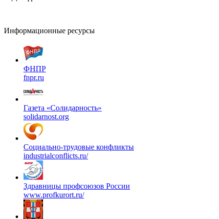
Информационные ресурсы
ФНПР
fnpr.ru
Газета «Солидарность»
solidarnost.org
Социально-трудовые конфликты
industrialconflicts.ru/
Здравницы профсоюзов России
www.profkurort.ru/