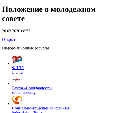
Положение о молодежном
совете
20.03.2020 08:53
Открыть
Информационные ресурсы
ФНПР
fnpr.ru
Газета «Солидарность»
solidarnost.org
Социально-трудовые конфликты
industrialconflicts.ru/