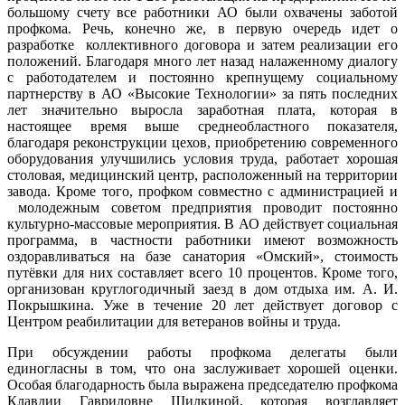
большому счету все работники АО были охвачены заботой
профкома. Речь, конечно же, в первую очередь идет о
разработке коллективного договора и затем реализации его
положений. Благодаря много лет назад налаженному диалогу
с работодателем и постоянно крепнущему социальному
партнерству в АО «Высокие Технологии» за пять последних
лет значительно выросла заработная плата, которая в
настоящее время выше среднеобластного показателя,
благодаря реконструкции цехов, приобретению современного
оборудования улучшились условия труда, работает хорошая
столовая, медицинский центр, расположенный на территории
завода. Кроме того, профком совместно с администрацией и
молодежным советом предприятия проводит постоянно
культурно-массовые мероприятия. В АО действует социальная
программа, в частности работники имеют возможность
оздоравливаться на базе санатория «Омский», стоимость
путёвки для них составляет всего 10 процентов. Кроме того,
организован круглогодичный заезд в дом отдыха им. А. И.
Покрышкина. Уже в течение 20 лет действует договор с
Центром реабилитации для ветеранов войны и труда.
При обсуждении работы профкома делегаты были
единогласны в том, что она заслуживает хорошей оценки.
Особая благодарность была выражена председателю профкома
Клавдии Гавриловне Шилкиной, которая возглавляет