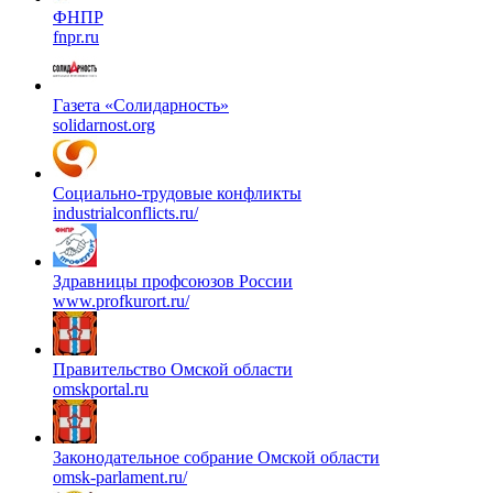
ФНПР
fnpr.ru
Газета «Солидарность»
solidarnost.org
Социально-трудовые конфликты
industrialconflicts.ru/
Здравницы профсоюзов России
www.profkurort.ru/
Правительство Омской области
omskportal.ru
Законодательное собрание Омской области
omsk-parlament.ru/