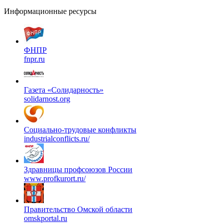
Информационные ресурсы
ФНПР
fnpr.ru
Газета «Солидарность»
solidarnost.org
Социально-трудовые конфликты
industrialconflicts.ru/
Здравницы профсоюзов России
www.profkurort.ru/
Правительство Омской области
omskportal.ru