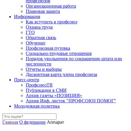
профсоюзов
Организационная работа
Правовая защита
Информация
Как вступить в профсоюз
Охрана труда
ГТО
Обратная связь
Обучение
Профсоюзная путевка
Социально-трудовые отношения
Порядок увольнения по сокращению штата или
численности
Отчеты и выборы
Дисконтная карта члена профсоюза
Пресс-центр
ПрофсоюзТВ
Публикации в СМИ
Архив газеты «ПОЗИЦИЯ»
Архив Инф. листок "ПРОФСОЮЗ ПОМОГ"
Молодежная политика
Главная
О федерации
Аппарат